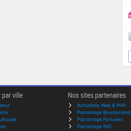
 par ville
Nos sites partenaires
amur
Actualités Web & PHP
eims
Parrainage Boursorama
ulhouse
Parrainage Fortuneo
yon
Parrainage ING