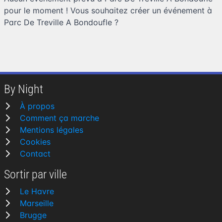
pour le moment ! Vous souhaitez
créer un événement à
Parc De Treville A Bondoufle
?
By Night
À propos
Comment ça marche
Mentions légales
Cookies
Contact
Sortir par ville
Le Havre
Marseille
Brugge