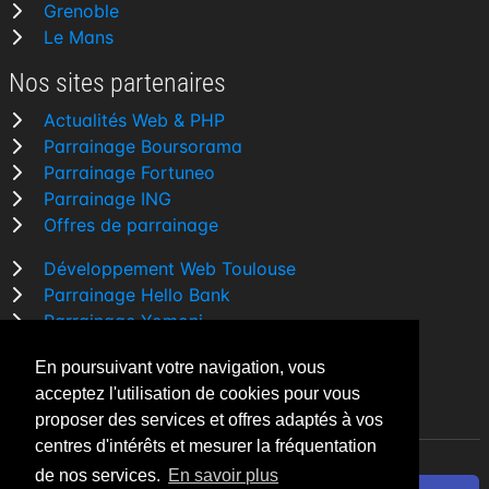
Grenoble
Le Mans
Nos sites partenaires
Actualités Web & PHP
Parrainage Boursorama
Parrainage Fortuneo
Parrainage ING
Offres de parrainage
Développement Web Toulouse
Parrainage Hello Bank
Parrainage Yomoni
Parrainage BforBank
En poursuivant votre navigation, vous
Comparatif banque
acceptez l'utilisation de cookies pour vous
proposer des services et offres adaptés à vos
centres d'intérêts et mesurer la fréquentation
de nos services.
En savoir plus
By Night v5.7.3
| © 2026 - Tous droits réservés