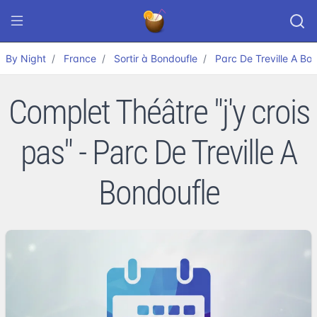
By Night
France
Sortir à Bondoufle
Parc De Treville A Bo
Complet Théâtre "j'y crois
pas" - Parc De Treville A
Bondoufle