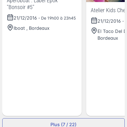
Aperoboat : Label Epok
"Bonsoir #5"
Atelier Kids Che
21/12/2016
- De 19h00 à 23h45
21/12/2016
- 
Iboat
,
Bordeaux
El Taco Del D
Bordeaux
Plus (7 / 22)