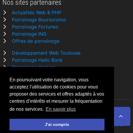
Nos sites partenaires
Actualités Web & PHP
Parrainage Boursorama
Parrainage Fortuneo
Parrainage ING
Offres de parrainage
Développement Web Toulouse
Parrainage Hello Bank
Parrainage Yomoni
Parrainage BforBank
En poursuivant votre navigation, vous
Comparatif banque
acceptez l'utilisation de cookies pour vous
proposer des services et offres adaptés à vos
centres d'intérêts et mesurer la fréquentation
de nos services.
En savoir plus
By Night v5.7.3
| © 2026 - Tous droits réservés
Fait avec
♥
par un
développeur Web Freelance à
J'ai compris
Toulouse