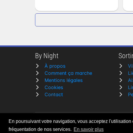
By Night
Sortir
À propos
Vi
Comment ça marche
Li
Mentions légales
Ai
Cookies
L
Contact
P
En poursuivant votre navigation, vous acceptez l'utilisation
By Night v5.7.3
| © 2026 - Tous droits rése
fréquentation de nos services.
En savoir plus