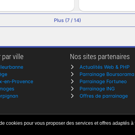
Plus (7 / 14)
 par ville
Nos sites partenaires
lleurbanne
Actualités Web & PHP
ège
Parrainage Boursorama
x-en-Provence
Parrainage Fortuneo
imoges
Parrainage ING
erpignan
Offres de parrainage
 de cookies pour vous proposer des services et offres adaptés à 
rvés
Fait avec
♥
pa