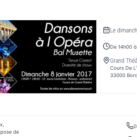
Le
dimanch
De 14h00 à
Grand Théâ
Cours De L
33000
Bor
x,
0
opose de