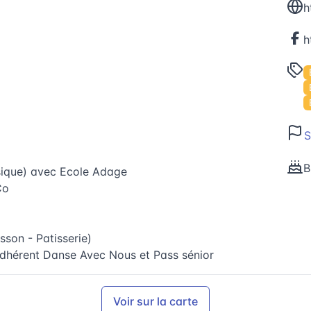
h
S
B
sique) avec Ecole Adage
Co
isson - Patisserie)
adhérent Danse Avec Nous et Pass sénior
Voir sur la carte