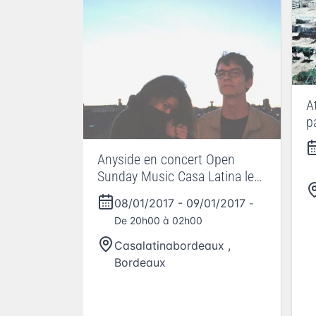
A
p
Anyside en concert Open
Sunday Music Casa Latina le
dimanche 8 D
08/01/2017
-
09/01/2017
-
De 20h00 à 02h00
Casalatinabordeaux
,
Bordeaux