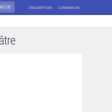
md + K
INSCRIPTION
CONNEXION
âtre