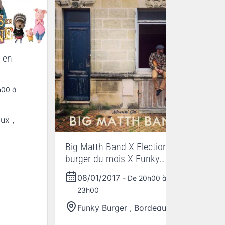
Bl
 en
08
h00 à
aux
,
Big Matth Band X Election
burger du mois X Funky
Burger
08/01/2017
- De 20h00 à
23h00
Funky Burger
,
Bordeaux