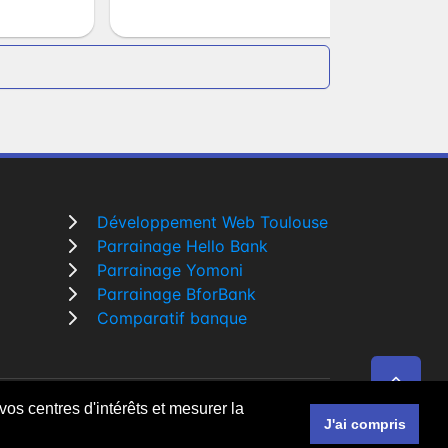
Développement Web Toulouse
Parrainage Hello Bank
Parrainage Yomoni
Parrainage BforBank
Comparatif banque
vos centres d'intérêts et mesurer la
r un
développeur Web Freelance à Toulouse
J'ai compris