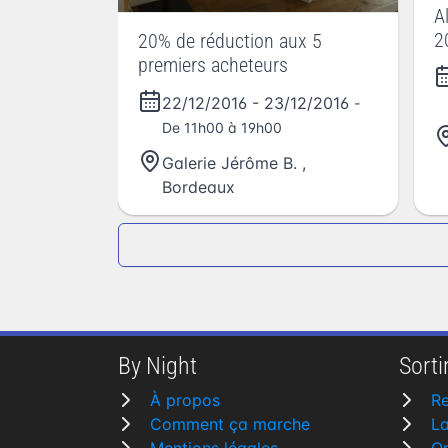
A
2
20% de réduction aux 5
premiers acheteurs
22/12/2016
-
23/12/2016
-
De 11h00 à 19h00
Galerie Jérôme B.
,
Bordeaux
By Night
Sortir
À propos
R
Comment ça marche
L