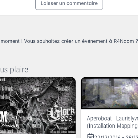
Laisser un commentaire
 moment ! Vous souhaitez
créer un événement à R4Ndom
?
us plaire
Aperoboat : Laurislyv
(Installation Mapping
22/12/2016
-
29/1