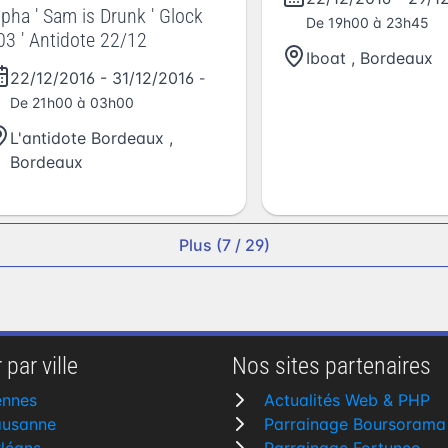
lpha ' Sam is Drunk ' Glock
De 19h00 à 23h45
03 ' Antidote 22/12
Iboat
,
Bordeaux
22/12/2016
-
31/12/2016
-
De 21h00 à 03h00
L'antidote Bordeaux
,
Bordeaux
Plus (7 / 29)
 par ville
Nos sites partenaires
ennes
Actualités Web & PHP
ausanne
Parrainage Boursorama