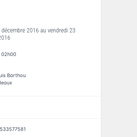
2 décembre 2016
au
vendredi 23
2016
à 02h00
uis Barthou
deaux
533577581