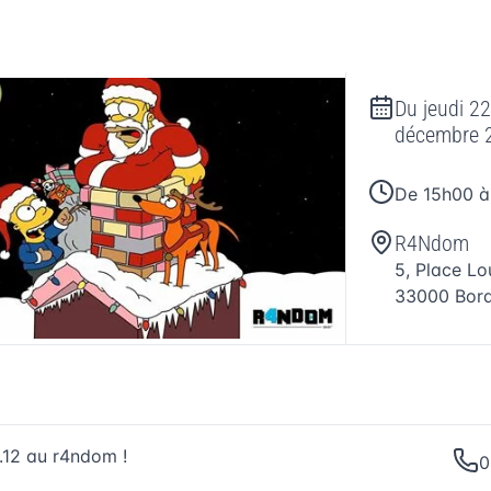
Du
jeudi 2
décembre 
De 15h00 
R4Ndom
5, Place Lo
33000
Bor
.12 au r4ndom !
0