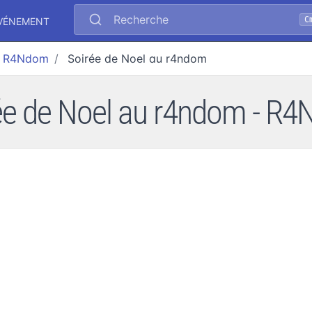
Recherche
C
ÉVÉNEMENT
R4Ndom
Soirée de Noel au r4ndom
ée de Noel au r4ndom - R