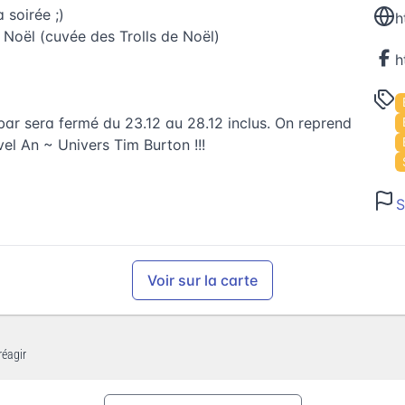
 soirée ;)
h
e Noël (cuvée des Trolls de Noël)
bar sera fermé du 23.12 au 28.12 inclus. On reprend
el An ~ Univers Tim Burton !!!
S
Voir sur la carte
réagir