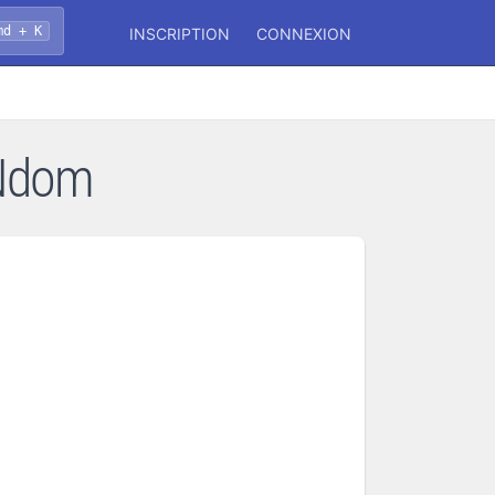
md + K
INSCRIPTION
CONNEXION
4Ndom