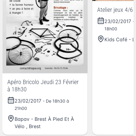
Atelier jeux 4/6
23/02/2017
-
18h00
Kids Café - L
Apéro Bricolo Jeudi 23 Février
à 18h30
23/02/2017
- De 18h30 à
21h00
Bapav - Brest À Pied Et À
Vélo
,
Brest