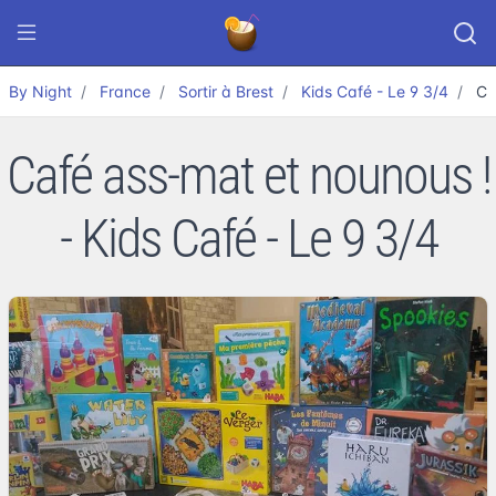
By Night
France
Sortir à Brest
Kids Café - Le 9 3/4
Ca
Café ass-mat et nounous !
- Kids Café - Le 9 3/4