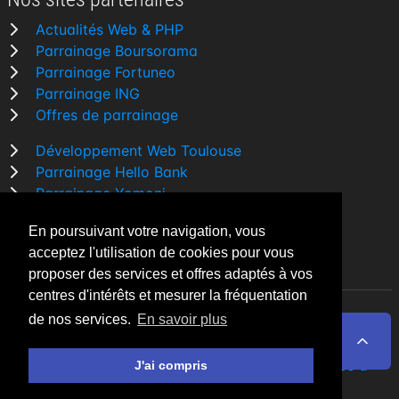
Actualités Web & PHP
Parrainage Boursorama
Parrainage Fortuneo
Parrainage ING
Offres de parrainage
Développement Web Toulouse
Parrainage Hello Bank
Parrainage Yomoni
Parrainage BforBank
En poursuivant votre navigation, vous
Comparatif banque
acceptez l'utilisation de cookies pour vous
proposer des services et offres adaptés à vos
centres d'intérêts et mesurer la fréquentation
de nos services.
En savoir plus
By Night v5.7.3
| © 2026 - Tous droits réservés
Fait avec
♥
par un
développeur Web Freelance à
J'ai compris
Toulouse