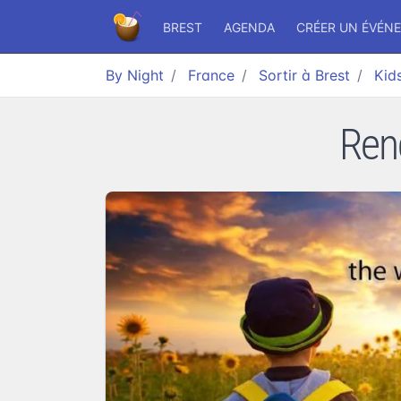
BREST
AGENDA
CRÉER UN ÉVÉN
By Night
France
Sortir à Brest
Kid
Renc