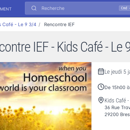
Recherche
Cmd 
EMENT
s Café - Le 9 3/4
Rencontre IEF
ontre IEF - Kids Café - Le 
Le
jeudi 5 
De 15h00 à
Kids Café -
36 Rue Tra
29200
Bres