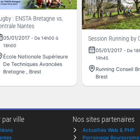
ugby : ENSTA Bretagne vs.
entrale Nantes
Session Running by C
05/01/2017
- De 14h00 à
18h00
05/01/2017
- De 18
École Nationale Supérieure
19h45
De Techniques Avancées
Running Conseil Br
Bretagne
,
Brest
Brest
 par ville
Nos sites partenaires
léans
Actualités Web & PHP
antes
Parrainage Boursorama