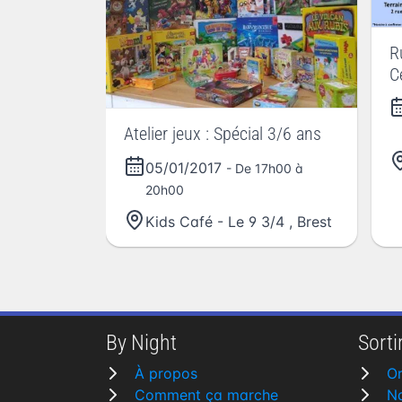
R
C
Atelier jeux : Spécial 3/6 ans
05/01/2017
- De 17h00 à
20h00
Kids Café - Le 9 3/4
,
Brest
By Night
Sortir
À propos
Or
Comment ça marche
N