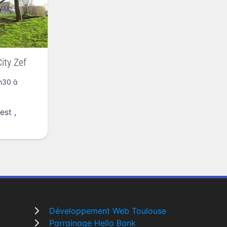
ity Zef
h30 à
est
,
Développement Web Toulouse
Parrainage Hello Bank