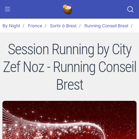
By Night
France
Sortir à Brest
Running Conseil Brest
S
Session Running by City
Zef Noz - Running Conseil
Brest