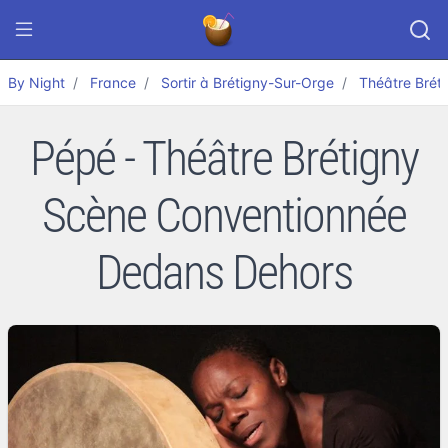
By Night
France
Sortir à Brétigny-Sur-Orge
Théâtre Brét
Pépé - Théâtre Brétigny
Scène Conventionnée
Dedans Dehors