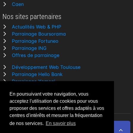
Caen
Nos sites partenaires
Actualités Web & PHP
Parrainage Boursorama
Parrainage Fortuneo
Parrainage ING
Offres de parrainage
Développement Web Toulouse
Parrainage Hello Bank
Parrainage Yomoni
Parrainage BforBank
En poursuivant votre navigation, vous
Comparatif banque
acceptez l'utilisation de cookies pour vous
proposer des services et offres adaptés à vos
centres d'intérêts et mesurer la fréquentation
de nos services.
En savoir plus
By Night v5.7.3
| © 2026 - Tous droits réservés