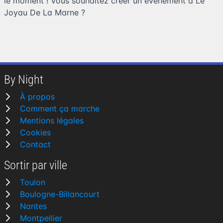
le moment ! Vous souhaitez
créer un événement à Le
Joyau De La Marne
?
By Night
À propos
Comment ça marche
Mentions légales
Cookies
Contact
Sortir par ville
Toulon
Boulogne-Billancourt
Nantes
Montpellier