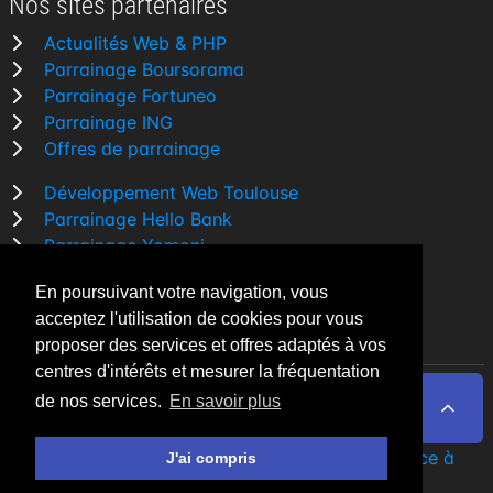
Nos sites partenaires
Actualités Web & PHP
Parrainage Boursorama
Parrainage Fortuneo
Parrainage ING
Offres de parrainage
Développement Web Toulouse
Parrainage Hello Bank
Parrainage Yomoni
Parrainage BforBank
En poursuivant votre navigation, vous
Comparatif banque
acceptez l'utilisation de cookies pour vous
proposer des services et offres adaptés à vos
centres d'intérêts et mesurer la fréquentation
de nos services.
En savoir plus
By Night v5.7.3
| © 2026 - Tous droits réservés
Fait avec
♥
par un
développeur Web Freelance à
J'ai compris
Toulouse