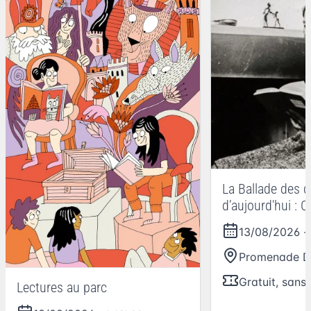
La Ballade des 
d’aujourd'hui : C
Colomb
13/08/2026
-
Promenade D
Gratuit, sans
Lectures au parc