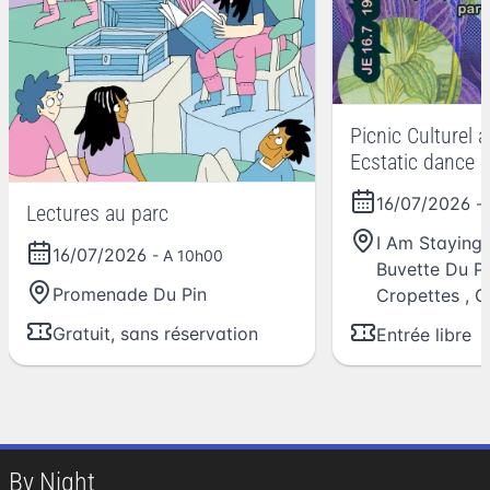
Picnic Culturel 
Ecstatic dance e
Libre
16/07/2026
-
Lectures au parc
I Am Staying 
16/07/2026
- A 10h00
Buvette Du P
Promenade Du Pin
Cropettes
,
G
Gratuit, sans réservation
Entrée libre
By Night