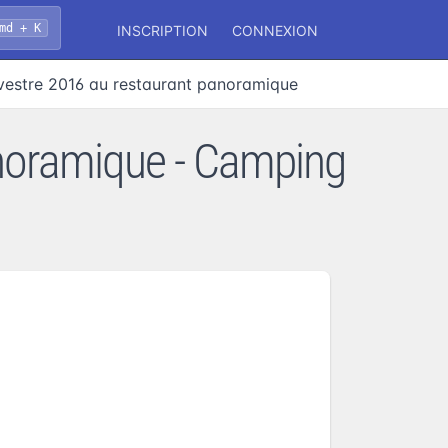
md + K
INSCRIPTION
CONNEXION
lvestre 2016 au restaurant panoramique
anoramique - Camping