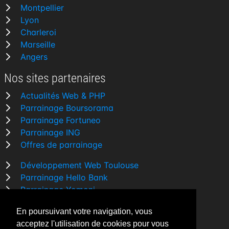
Montpellier
Lyon
Charleroi
Marseille
Angers
Nos sites partenaires
Actualités Web & PHP
Parrainage Boursorama
Parrainage Fortuneo
Parrainage ING
Offres de parrainage
Développement Web Toulouse
Parrainage Hello Bank
Parrainage Yomoni
Parrainage BforBank
En poursuivant votre navigation, vous
Comparatif banque
acceptez l'utilisation de cookies pour vous