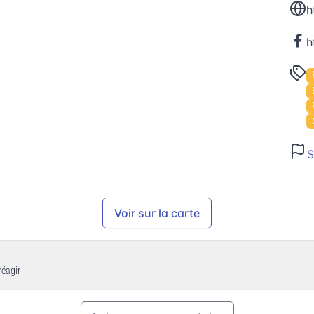
h
S
Voir sur la carte
réagir