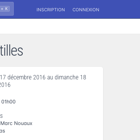
 + K
INSCRIPTION
CONNEXION
illes
 17 décembre 2016
au
dimanche 18
2016
 01h00
es
 Marc Nouaux
as