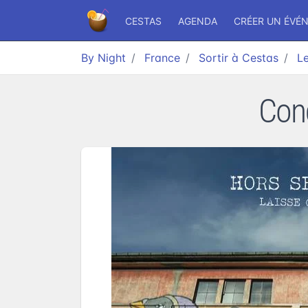
CESTAS
AGENDA
CRÉER UN ÉVÉ
By Night
France
Sortir à Cestas
Le
Conc