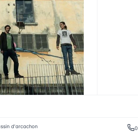
assin d'arcachon
0