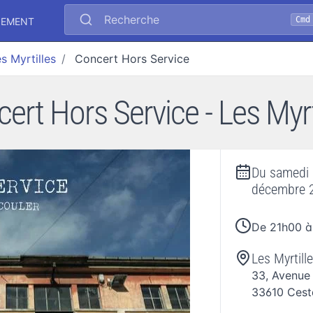
Recherche
Cmd
NEMENT
s Myrtilles
Concert Hors Service
ert Hors Service - Les Myrt
Du
samedi
décembre 
De 21h00 à
Les Myrtill
33, Avenue
33610
Cest