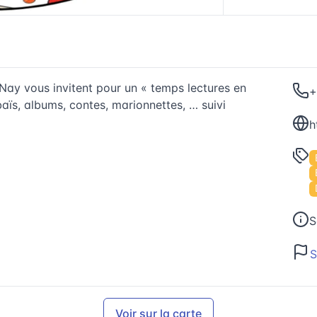
Nay vous invitent pour un « temps lectures en
+
baïs, albums, contes, marionnettes, … suivi
h
S
S
Voir sur la carte