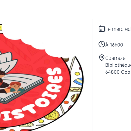
Le
mercred
À 16h00
Coarraze
Bibliothèq
64800
Coa