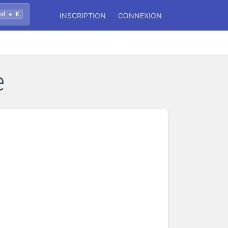
md + K
INSCRIPTION
CONNEXION
e