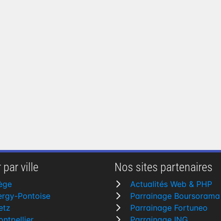
 par ville
Nos sites partenaires
ège
Actualités Web & PHP
rgy-Pontoise
Parrainage Boursorama
etz
Parrainage Fortuneo
ntpellier
Parrainage ING