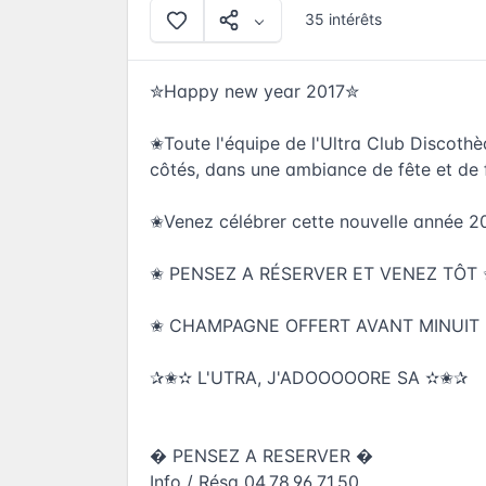
35 intérêts
✮Happy new year 2017✮
✬Toute l'équipe de l'Ultra Club Discothè
côtés, dans une ambiance de fête et de f
✬Venez célébrer cette nouvelle année 2
✬ PENSEZ A RÉSERVER ET VENEZ TÔT
✬ CHAMPAGNE OFFERT AVANT MINUIT
✰✬✫ L'UTRA, J'ADOOOOORE SA ✫✬✰
� PENSEZ A RESERVER �
Info / Résa 04.78.96.71.50