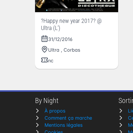
?Happy new year 2017? @
Ultra (L')
31/12/2016
Ultra
,
Corbas
nc
By Night
Sortir
À propos
Li
Comment ça marche
Ce
Mentions légales
M
Cookies
Mo