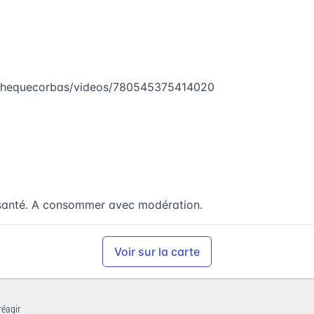
othequecorbas/videos/780545375414020
a santé. A consommer avec modération.
Voir sur la carte
réagir