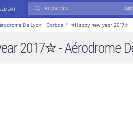
Recherche
Cmd
ÉNEMENT
érodrome De Lyon - Corbas
✮Happy new year 2017✮
ar 2017✮ - Aérodrome De