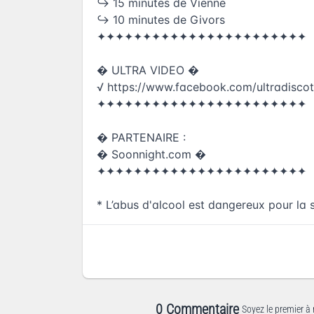
↪ 15 minutes de Vienne
↪ 10 minutes de Givors
✦✦✦✦✦✦✦✦✦✦✦✦✦✦✦✦✦✦✦✦✦✦✦
� ULTRA VIDEO �
√
https://www.facebook.com/ultradisc
✦✦✦✦✦✦✦✦✦✦✦✦✦✦✦✦✦✦✦✦✦✦✦
� PARTENAIRE :
� Soonnight.com �
✦✦✦✦✦✦✦✦✦✦✦✦✦✦✦✦✦✦✦✦✦✦✦
* L’abus d'alcool est dangereux pour l
0 Commentaire
Soyez le premier à 