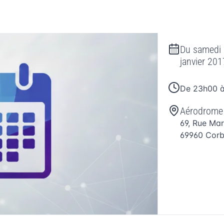
Du
samedi
janvier 201
De 23h00 
Aérodrome 
69, Rue Mar
69960
Cor