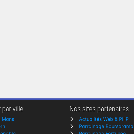
 par ville
Nos sites partenaires
e Mans
Actualités Web & PHP
rn
Parrainage Boursorama
renoble
Parrainage Fortuneo