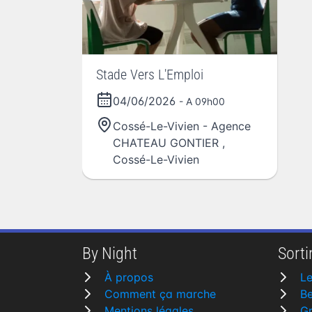
Stade Vers L'Emploi
04/06/2026
- A 09h00
Cossé-Le-Vivien - Agence
CHATEAU GONTIER
,
Cossé-Le-Vivien
By Night
Sortir
À propos
L
Comment ça marche
Be
Mentions légales
G