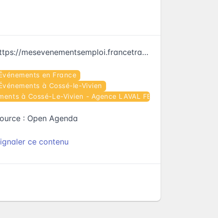
https://mesevenementsemploi.francetravail.fr/mes-evenements-emploi/evenement/675865
Événements en France
Événements à Cossé-le-Vivien
ments à Cossé-Le-Vivien - Agence LAVAL FERRIE
ource :
Open Agenda
ignaler ce contenu