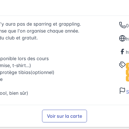
'y aura pas de sparring et grappling.
0
fense que l'on organise chaque année.
u club et gratuit.
h
isponible lors des cours
ise, t-shirt...)
protège tibias(optionnel)
ge
S
ool, bien sûr)
Voir sur la carte