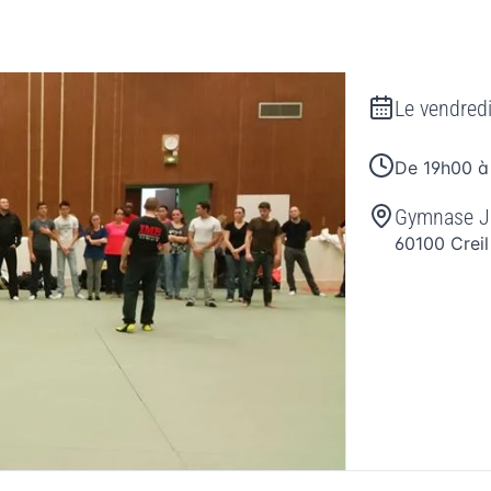
Le
vendred
De 19h00 à
Gymnase J
60100
Creil