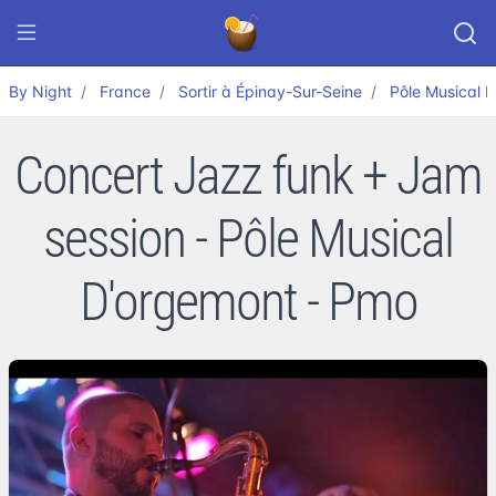
By Night
France
Sortir à Épinay-Sur-Seine
Pôle Musical 
Concert Jazz funk + Jam
session - Pôle Musical
D'orgemont - Pmo