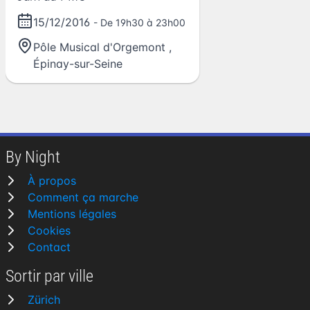
15/12/2016
- De 19h30 à 23h00
Pôle Musical d'Orgemont
,
Épinay-sur-Seine
By Night
À propos
Comment ça marche
Mentions légales
Cookies
Contact
Sortir par ville
Zürich