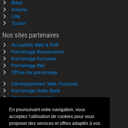
Brest
Amiens
Lille
Toulon
Nos sites partenaires
Actualités Web & PHP
Parrainage Boursorama
Parrainage Fortuneo
Parrainage ING
Offres de parrainage
Développement Web Toulouse
Parrainage Hello Bank
Parrainage Yomoni
Parrainage BforBank
En poursuivant votre navigation, vous
Comparatif banque
acceptez l'utilisation de cookies pour vous
proposer des services et offres adaptés à vos