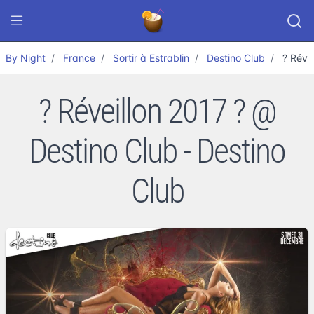
By Night
France
Sortir à Estrablin
Destino Club
? Réve
? Réveillon 2017 ? @
Destino Club - Destino
Club