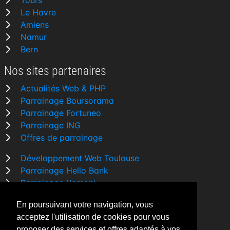
Tours
Le Havre
Amiens
Namur
Bern
Nos sites partenaires
Actualités Web & PHP
Parrainage Boursorama
Parrainage Fortuneo
Parrainage ING
Offres de parrainage
Développement Web Toulouse
Parrainage Hello Bank
Parrainage Yomoni
Parrainage BforBank
En poursuivant votre navigation, vous
Comparatif banque
acceptez l'utilisation de cookies pour vous
proposer des services et offres adaptés à vos