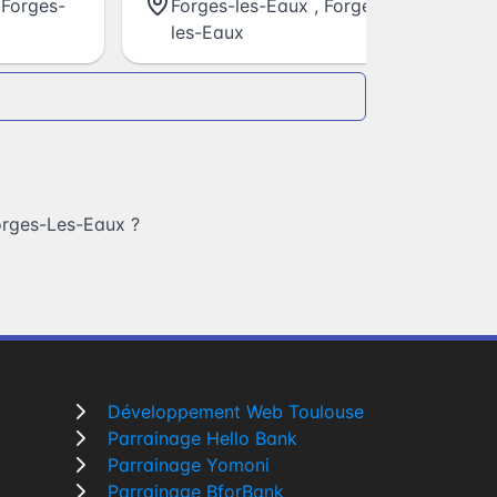
,
Forges-
Forges-les-Eaux
,
Forges-
les-Eaux
orges-Les-Eaux
?
Développement Web Toulouse
Parrainage Hello Bank
Parrainage Yomoni
Parrainage BforBank