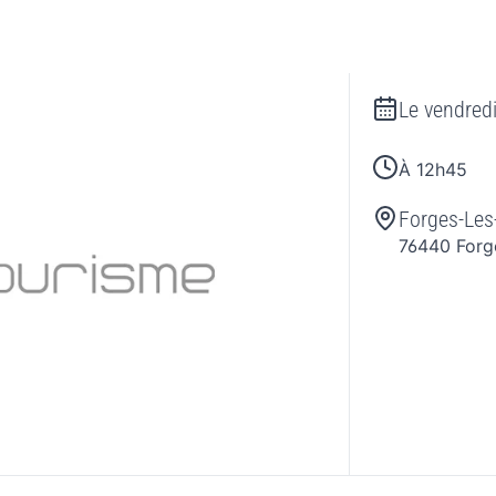
Le
vendred
À 12h45
Forges-Les
76440
Forg