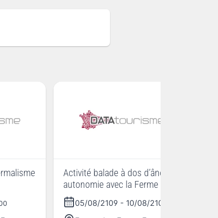
ermalisme
Activité balade à dos d’âne en
Ac
autonomie avec la Ferme de
au
Gerval
Ge
05/08/2109
-
10/08/2109
h00