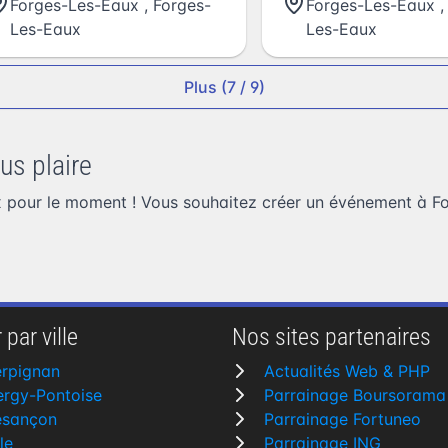
Forges-Les-Eaux
,
Forges-
Forges-Les-Eaux
Les-Eaux
Les-Eaux
Plus (7 / 9)
us plaire
 pour le moment ! Vous souhaitez
créer un événement à F
 par ville
Nos sites partenaires
erpignan
Actualités Web & PHP
rgy-Pontoise
Parrainage Boursorama
esançon
Parrainage Fortuneo
lle
Parrainage ING