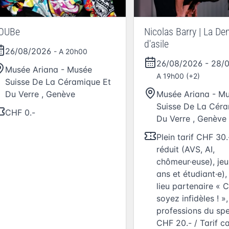
OUBe
Nicolas Barry | La D
d'asile
26/08/2026
- A 20h00
26/08/2026
-
28/
Musée Ariana - Musée
A 19h00 (+2)
Suisse De La Céramique Et
Du Verre
,
Genève
Musée Ariana - M
Suisse De La Céra
CHF 0.-
Du Verre
,
Genève
Plein tarif CHF 30.-
réduit (AVS, AI,
chômeur·euse), jeu
ans et étudiant·e)
lieu partenaire « C
soyez infidèles ! »,
professions du sp
CHF 20.- / Tarif c