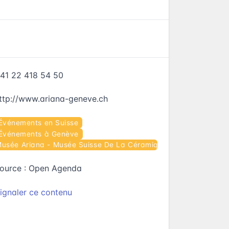
41 22 418 54 50
ttp://www.ariana-geneve.ch
Événements en Suisse
Événements à Genève
usée Ariana - Musée Suisse De La Céramique Et Du Verre
ource :
Open Agenda
ignaler ce contenu