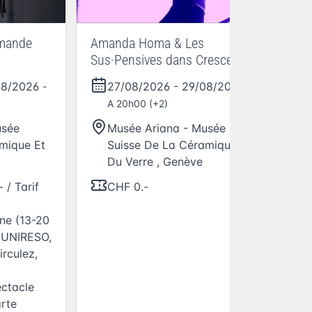
emande
Amanda Homa & Les
Ac
Sus·Pensives dans Crescendo
08/2026
27/08/2026
-
29/08/2026
-
-
A 20h00 (+2)
usée
Musée Ariana - Musée
mique Et
Suisse De La Céramique Et
Du Verre
,
Genève
 / Tarif
CHF 0.-
ne (13-20
, UNIRESO,
irculez,
ectacle
arte