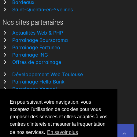
Bordeaux
Saint-Quentin-en-Yvelines
Nos sites partenaires
Actualités Web & PHP
Parrainage Boursorama
Parrainage Fortuneo
Parrainage ING
Offres de parrainage
Développement Web Toulouse
Parrainage Hello Bank
Parrainage Yomoni
Parrainage BforBank
En poursuivant votre navigation, vous
Comparatif banque
acceptez l'utilisation de cookies pour vous
proposer des services et offres adaptés à vos
centres d'intérêts et mesurer la fréquentation
de nos services.
En savoir plus
By Night v5.7.3
| © 2026 - Tous droits réservés