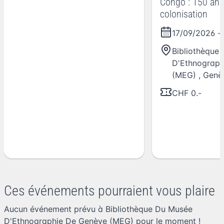
Congo : 150 ans
colonisation
17/09/2026
-
Bibliothèque
D'Ethnograph
(MEG)
,
Genè
CHF 0.-
Ces événements pourraient vous plaire
Aucun événement prévu à Bibliothèque Du Musée
D'Ethnographie De Genève (MEG) pour le moment !