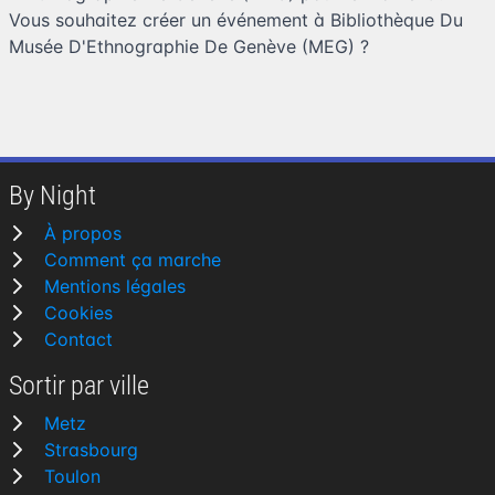
Vous souhaitez
créer un événement à Bibliothèque Du
Musée D'Ethnographie De Genève (MEG)
?
By Night
À propos
Comment ça marche
Mentions légales
Cookies
Contact
Sortir par ville
Metz
Strasbourg
Toulon