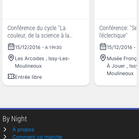
Conférence du cycle "La
Conférence: "Se
couleur, de la science à la
l'éclectique"
sensation"
15/12/2016
15/12/2016
- A 19h30
- 
Les Arcades
,
Issy-Les-
Musée França
Moulineaux
À Jouer
,
Issy
Moulineaux
Entrée libre
By Night
À propos
Comment ça marche