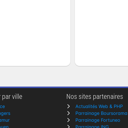
 par ville
Nos sites partenaires
ce
Actualités Web & PHP
ngers
Parrainage Boursorama
amur
Parrainage Fortuneo
ouen
Parrainage ING