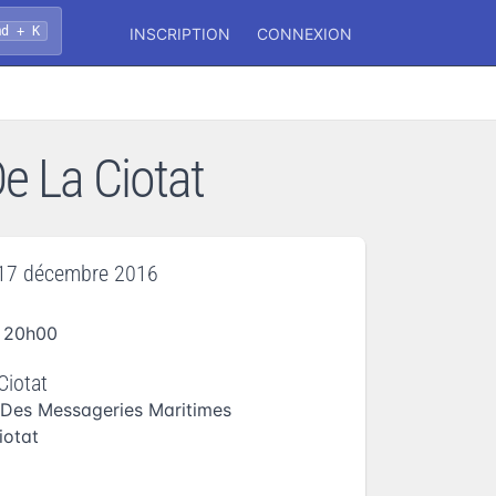
md + K
INSCRIPTION
CONNEXION
De La Ciotat
17 décembre 2016
 20h00
Ciotat
 Des Messageries Maritimes
iotat