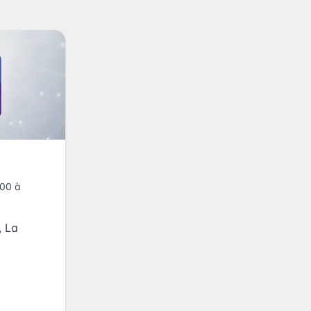
h00 à
,
La