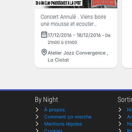
Concert Annulé . Viens boire
une mousse et ecouter
selectaJahmad
17/12/2016
-
18/12/2016
- De
21h00 à 01h00
Atelier Jazz Convergence
,
La Ciotat
By Night
Sortir
À propos
Ni
Comment ça marche
A
Mentions légales
N
Cookies
R