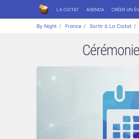
LA CIOTAT
AGENDA
CRÉER UN É
By Night
France
Sortir à La Ciotat
Cérémonie d