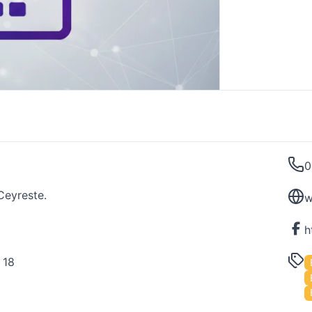
0
Ceyreste.
w
 18