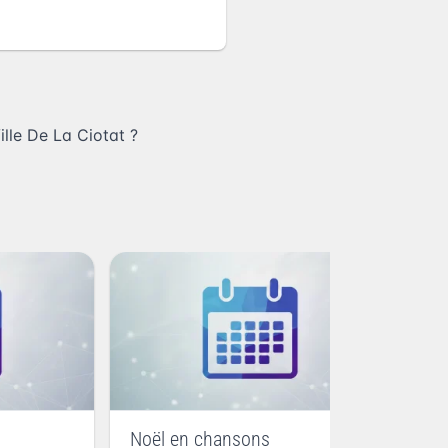
lle De La Ciotat
?
Noël en chansons
Pr