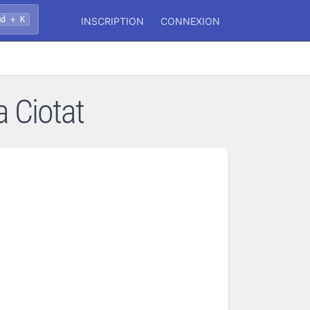
md + K
INSCRIPTION
CONNEXION
a Ciotat