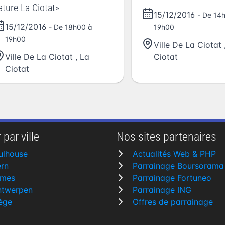
ature La Ciotat»
15/12/2016
- De 14
15/12/2016
- De 18h00 à
19h00
19h00
Ville De La Ciotat
Ville De La Ciotat
,
La
Ciotat
Ciotat
 par ville
Nos sites partenaires
ulhouse
Actualités Web & PHP
rn
Parrainage Boursorama
îmes
Parrainage Fortuneo
ntwerpen
Parrainage ING
ège
Offres de parrainage