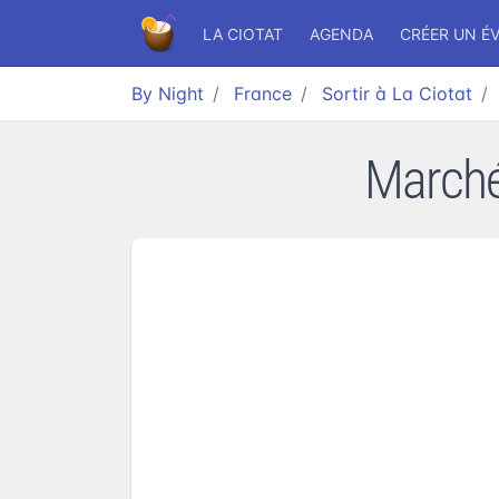
LA CIOTAT
AGENDA
CRÉER UN É
By Night
France
Sortir à La Ciotat
Marché 