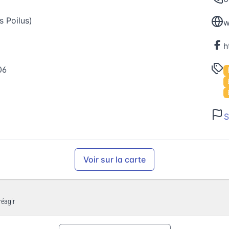
s Poilus)
w
06
S
Voir sur la carte
réagir