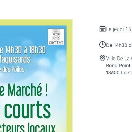
Le
jeudi 1
De 14h30 à
Ville De La 
Rond Point
13600
La C