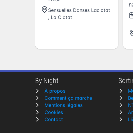
n
Sensuelles Danses Laciotat
,
La Ciotat
By Night
Sortir
À propos
M
Comment ça marche
Be
Mentions légales
N
Cookies
A
Contact
Li