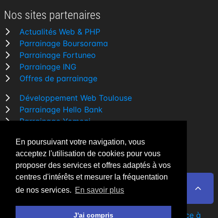
Nos sites partenaires
Actualités Web & PHP
Parrainage Boursorama
Parrainage Fortuneo
Parrainage ING
Offres de parrainage
Développement Web Toulouse
Parrainage Hello Bank
Parrainage Yomoni
Parrainage BforBank
En poursuivant votre navigation, vous
Comparatif banque
acceptez l'utilisation de cookies pour vous
proposer des services et offres adaptés à vos
centres d'intérêts et mesurer la fréquentation
de nos services.
En savoir plus
By Night v5.7.3
| © 2026 - Tous droits réservés
Fait avec
♥
par un
développeur Web Freelance à
J'ai compris