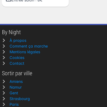
Entrée salon : 8€
By Night
À propos
Comment ça marche
Mentions légales
Cookies
Contact
Sortir par ville
Amiens
Namur
Gent
Strasbourg
Paris