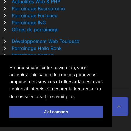
Actualités Web & PHP
Parrainage Boursorama
Parrainage Fortuneo
Parrainage ING
Offres de parrainage
Développement Web Toulouse
Parrainage Hello Bank
Parrainage Yomoni
Parrainage BforBank
En poursuivant votre navigation, vous
Comparatif banque
acceptez l'utilisation de cookies pour vous
proposer des services et offres adaptés à vos
centres d'intérêts et mesurer la fréquentation
de nos services.
En savoir plus
By Night v5.7.3
| © 2026 - Tous droits réservés
Fait avec
♥
par un
développeur Web Freelance à
J'ai compris
Toulouse