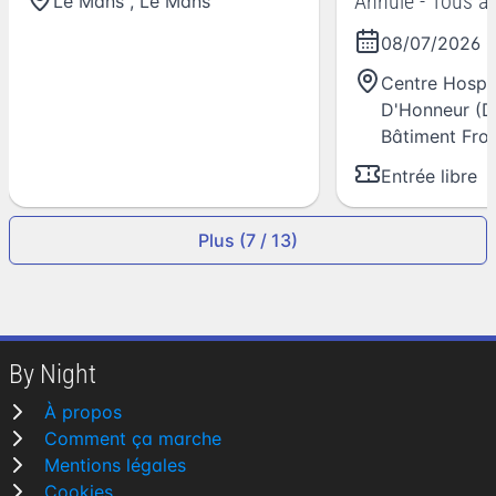
Annulé - Tous au
Le Mans
,
Le Mans
08/07/2026
-
Centre Hospit
D'Honneur (D
Bâtiment Frou
Entrée libre
Plus (7 / 13)
By Night
À propos
Comment ça marche
Mentions légales
Cookies