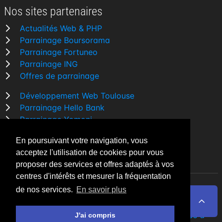
Nos sites partenaires
Actualités Web & PHP
Parrainage Boursorama
Parrainage Fortuneo
Parrainage ING
Offres de parrainage
Développement Web Toulouse
Parrainage Hello Bank
Parrainage Yomoni
Parrainage BforBank
En poursuivant votre navigation, vous
Comparatif banque
acceptez l'utilisation de cookies pour vous
proposer des services et offres adaptés à vos
centres d'intérêts et mesurer la fréquentation
de nos services.
En savoir plus
By Night v5.7.3
| © 2026 - Tous droits réservés
Fait avec
♥
par un
développeur Web Freelance à
J'ai compris