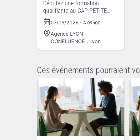
Débutez une formation
qualifiante au CAP PETITE
ENFANCE AEPE début
07/09/2026
- A 09h00
septembre 2026!
Agence LYON
CONFLUENCE
,
Lyon
Ces événements pourraient vo