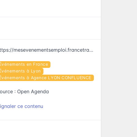
https://mesevenementsemploi.francetravail.fr/mes-evenements-emploi/evenement/672765
Événements en France
Événements à Lyon
Événements à Agence LYON CONFLUENCE
ource :
Open Agenda
ignaler ce contenu