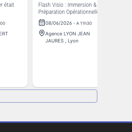
r était
Flash Visio : Immersion &
Préparation Opérationnelle à
l'Emploi ! Spécial
08/06/2026
h00
- A 11h30
accompagnement intensif -
Lu
Lyon 7
ERT
Agence LYON JEAN
Mo
JAURES
,
Lyon