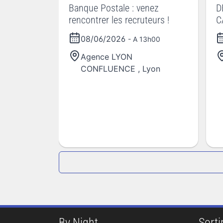
Banque Postale : venez
D
rencontrer les recruteurs !
C
V
08/06/2026
- A 13h00
Agence LYON
CONFLUENCE
,
Lyon
By Night
Sortir