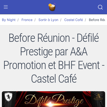
By Night
France
Sortir à Lyon
Castel Café
Before Réun
Before Réunion - Défilé
Prestige par A&A
Promotion et BHF Event -
Castel Café