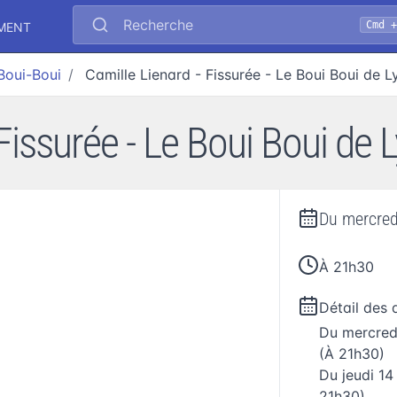
Recherche
Cmd 
EMENT
Boui-Boui
Camille Lienard - Fissurée - Le Boui Boui de L
Fissurée - Le Boui Boui de 
Du
mercred
À 21h30
Détail des 
Du
mercred
(À 21h30)
Du
jeudi 1
21h30)