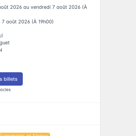
 août 2026
au
vendredi 7 août 2026
(À
i 7 août 2026
(À 19h00)
ui
guet
N
 billets
acles
Événements en France