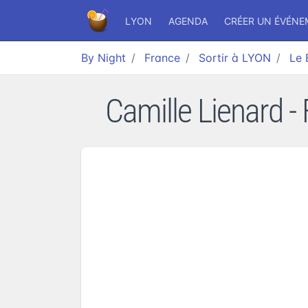
LYON
AGENDA
CRÉER UN ÉVÉN
By Night
France
Sortir à LYON
Le 
Camille Lienard - 