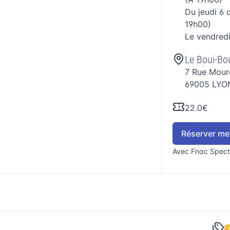
Du
jeudi 6
19h00)
Le
vendred
Le Boui-Bo
7 Rue Mour
69005
LYO
22.0€
Réserver mes
Avec Fnac Spect