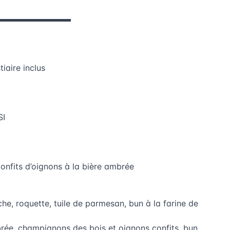
▬▬▬▬▬▬▬▬▬
iaire inclus
SI
onfits d’oignons à la bière ambrée
che, roquette, tuile de parmesan, bun à la farine de
rée, champignons des bois et oignons confits, bun