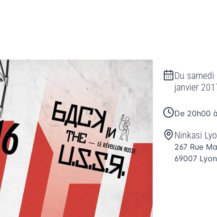
Du
samedi
janvier 201
De 20h00 
Ninkasi Ly
267 Rue Ma
69007
Lyo