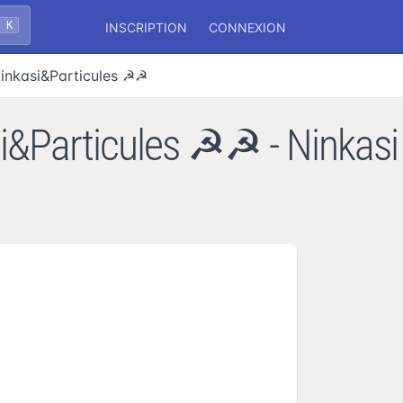
+ K
INSCRIPTION
CONNEXION
Ninkasi&Particules ☭☭
i&Particules ☭☭ - Ninkasi