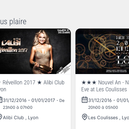
us plaire
 Réveillon 2017 ★ Alibi Club
★★★ Nouvel An - Ne
yon
Eve at Les Couliss
31/12/2016
-
01/01/2017
31/12/2016
-
01/0
- De
23h00 à 07h00
20h00 à 05h00
Alibi Club
,
Lyon
Les Coulisses
,
Ly