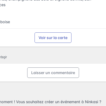
uces
mboise
Voir sur la carte
réagir
Laisser un commentaire
moment ! Vous souhaitez
créer un événement à Ninkasi
?