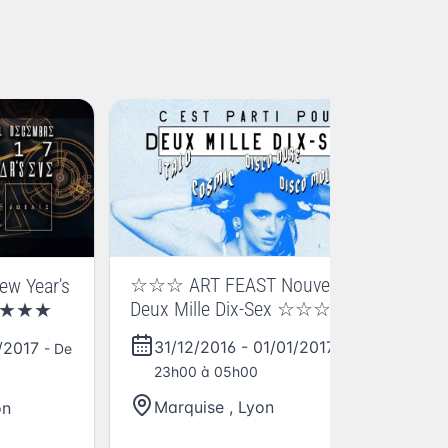
☆☆☆ ART FEAST Nouvel AN
w Year's
Deux Mille Dix-Sex ☆☆☆
es ★★★
31/12/2016
-
01/01/2017
1/2017
- De
- De
23h00 à 05h00
Marquise
,
Lyon
on
20
Ye