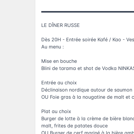
▬▬▬▬▬▬▬▬▬▬▬▬▬▬▬▬▬▬▬
LE DÎNER RUSSE
Dès 20H - Entrée soirée Kafé / Kao - Vest
Au menu :
Mise en bouche
Blini de tarama et shot de Vodka NINKA
Entrée au choix
Déclinaison nordique autour de saumon
OU Foie gras à la nougatine de malt et c
Plat au choix
Burger de lotte à la crème de bière blan
malt, frites de patates douce
OU Burger de cerf mariné à la bière amb