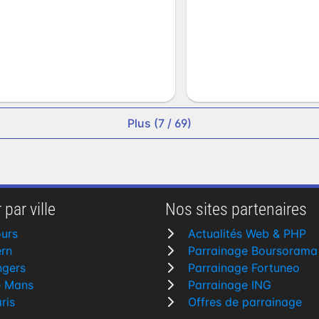
Plus (7 / 69)
 par ville
Nos sites partenaires
urs
Actualités Web & PHP
rn
Parrainage Boursorama
ngers
Parrainage Fortuneo
e Mans
Parrainage ING
ris
Offres de parrainage