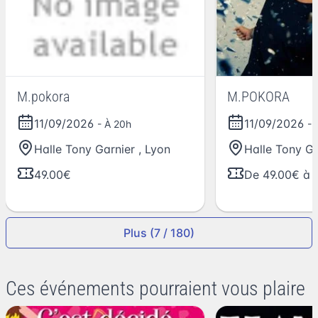
M.pokora
M.POKORA
11/09/2026
11/09/2026
- À 20h
- 
Halle Tony Garnier
,
Lyon
Halle Tony Ga
49.00€
De 49.00€ à 
Plus (7 / 180)
Ces événements pourraient vous plaire