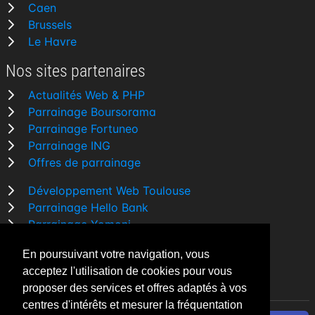
Caen
Brussels
Le Havre
Nos sites partenaires
Actualités Web & PHP
Parrainage Boursorama
Parrainage Fortuneo
Parrainage ING
Offres de parrainage
Développement Web Toulouse
Parrainage Hello Bank
Parrainage Yomoni
Parrainage BforBank
En poursuivant votre navigation, vous
Comparatif banque
acceptez l'utilisation de cookies pour vous
proposer des services et offres adaptés à vos
centres d'intérêts et mesurer la fréquentation