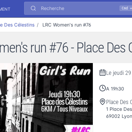
Recherche
Cmd 
EMENT
e Des Célestins
LRC Women's run #76
en's run #76 - Place Des C
Le
jeudi 2
A 19h30
Place Des 
1 Place Des
69002
Lyo