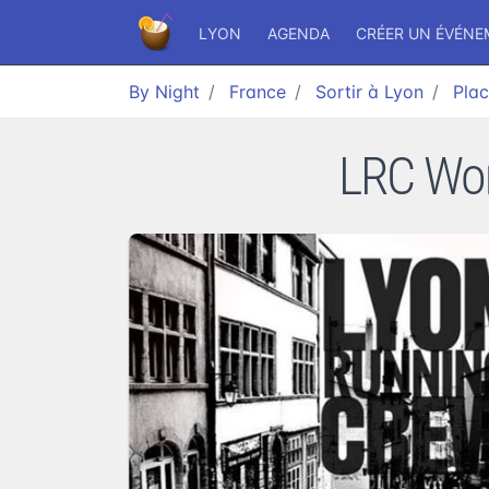
LYON
AGENDA
CRÉER UN ÉVÉN
By Night
France
Sortir à Lyon
Plac
LRC Wom