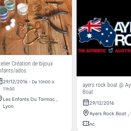
telier Création de bijoux
nfants/ados
29/12/2016
- De 10h00 à
ayers rock boat @ A
11h30
Boat
Les Enfants Du Tarmac
,
29/12/2016
Lyon
Ayers Rock Boat
,
nc