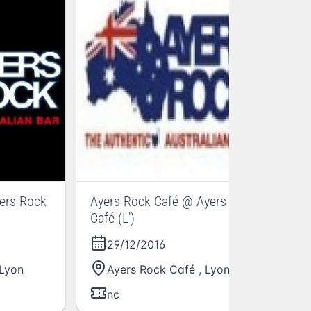
Bo
Ni
yers Rock
Ayers Rock Café @ Ayers Rock
Café (L')
29/12/2016
Lyon
Ayers Rock Café
,
Lyon
nc