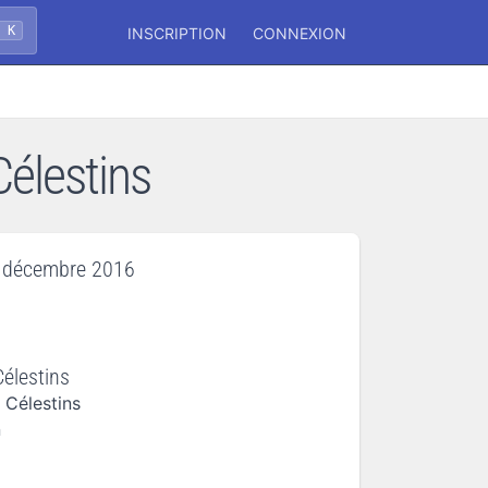
+ K
INSCRIPTION
CONNEXION
élestins
9 décembre 2016
Célestins
 Célestins
n