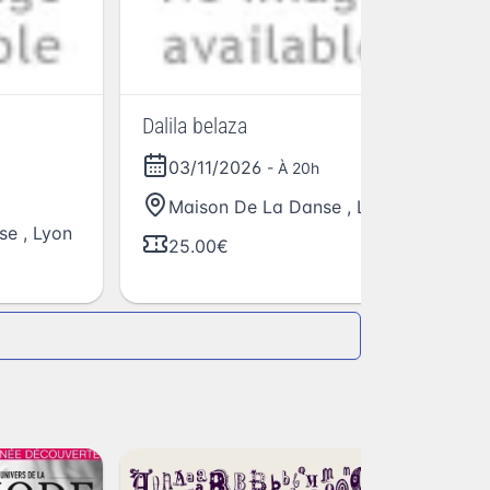
Dalila belaza
Th
03/11/2026
- À 20h
Maison De La Danse
,
Lyon
se
,
Lyon
25.00€