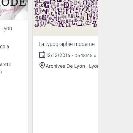
 Lyon
Le
Im
La typographie moderne
h00 à
12/12/2016
- De 18h15 à 21h01
lette
Archives De Lyon
,
Lyon
n