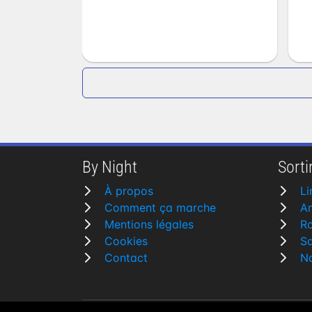
By Night
Sortir
À propos
L
Comment ça marche
A
Mentions légales
R
Cookies
Sa
Contact
N