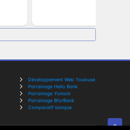
Développement Web Toulouse
Parrainage Hello Bank
Parrainage Yomoni
Parrainage BforBank
Comparatif banque