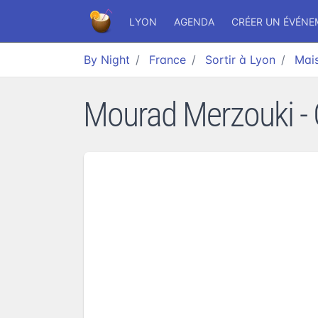
LYON
AGENDA
CRÉER UN ÉVÉN
By Night
France
Sortir à Lyon
Mai
Mourad Merzouki - 