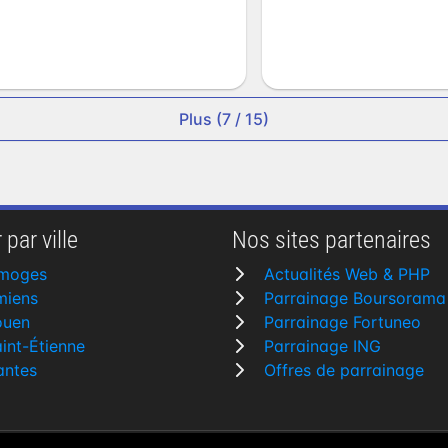
Plus (7 / 15)
 par ville
Nos sites partenaires
imoges
Actualités Web & PHP
miens
Parrainage Boursorama
ouen
Parrainage Fortuneo
int-Étienne
Parrainage ING
antes
Offres de parrainage