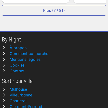
Plus (7 / 81)
By Night
À propos
Comment ça marche
Mentions légales
Cookies
Contact
Sortir par ville
Mulhouse
Villeurbanne
Charleroi
Clermont-Ferrand