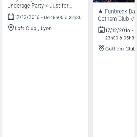
Underage Party × Just for
★ Funbreak Barc
13/17 years
17/12/2016
- De 18h00 à 22h30
Gotham Club //
décembre
Loft Club
,
Lyon
17/12/2016
-
23h00 à 05h30
Gotham Club 