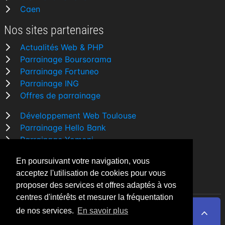
Caen
Nos sites partenaires
Actualités Web & PHP
Parrainage Boursorama
Parrainage Fortuneo
Parrainage ING
Offres de parrainage
Développement Web Toulouse
Parrainage Hello Bank
Parrainage Yomoni
Parrainage BforBank
En poursuivant votre navigation, vous
Comparatif banque
acceptez l'utilisation de cookies pour vous
proposer des services et offres adaptés à vos
centres d'intérêts et mesurer la fréquentation
de nos services.
En savoir plus
By Night v5.7.3
| © 2026 - Tous droits réservés