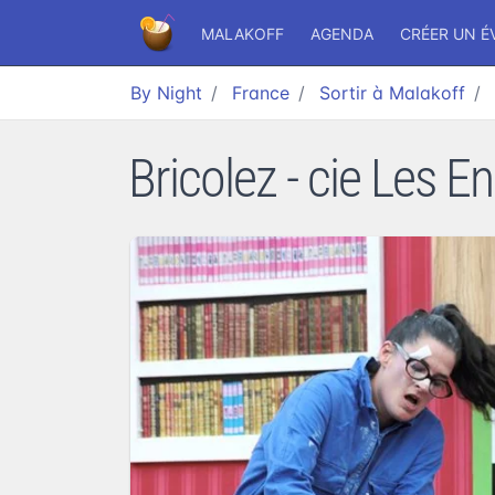
MALAKOFF
AGENDA
CRÉER UN 
By Night
France
Sortir à Malakoff
Bricolez - cie Les 