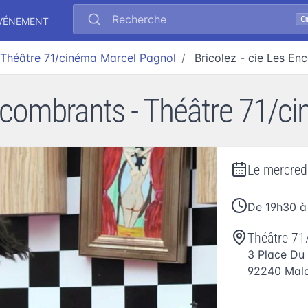
Recherche
C
ÉVÉNEMENT
Théâtre 71/cinéma Marcel Pagnol
Bricolez - cie Les E
Encombrants - Théâtre 71/
Le
mercred
De 19h30 à
Théâtre 71
3 Place Du
92240
Mal