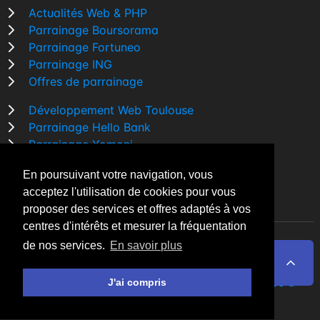
Actualités Web & PHP
Parrainage Boursorama
Parrainage Fortuneo
Parrainage ING
Offres de parrainage
Développement Web Toulouse
Parrainage Hello Bank
Parrainage Yomoni
Parrainage BforBank
En poursuivant votre navigation, vous
Comparatif banque
acceptez l'utilisation de cookies pour vous
proposer des services et offres adaptés à vos
centres d'intérêts et mesurer la fréquentation
de nos services.
En savoir plus
By Night v5.7.3
| © 2026 - Tous droits réservés
Fait avec
♥
par un
développeur Web Freelance à
J'ai compris
Toulouse