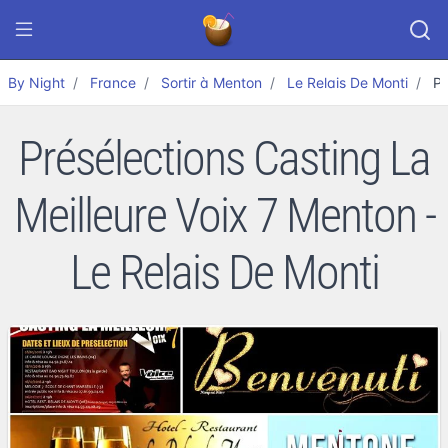
By Night
France
Sortir à Menton
Le Relais De Monti
Pr
Présélections Casting La
Meilleure Voix 7 Menton -
Le Relais De Monti