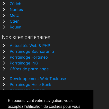
Zürich
Nantes
Metz
Caen
Rouen
Nos sites partenaires
Actualités Web & PHP
Parrainage Boursorama
Parrainage Fortuneo
Parrainage ING
Offres de parrainage
Développement Web Toulouse
Parrainage Hello Bank
Parrainage Yomoni
Parrainage BforBank
En poursuivant votre navigation, vous
Comparatif banque
acceptez l'utilisation de cookies pour vous