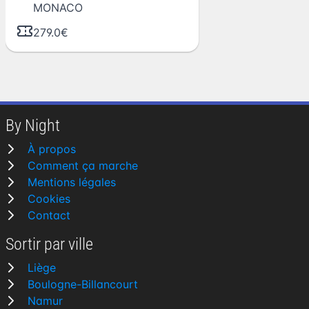
MONACO
279.0€
By Night
À propos
Comment ça marche
Mentions légales
Cookies
Contact
Sortir par ville
Liège
Boulogne-Billancourt
Namur