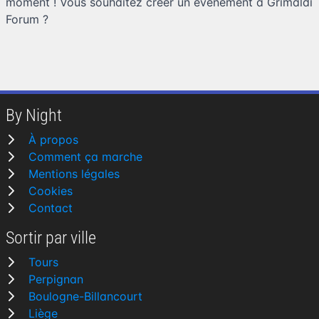
moment ! Vous souhaitez
créer un événement à Grimaldi
Forum
?
By Night
À propos
Comment ça marche
Mentions légales
Cookies
Contact
Sortir par ville
Tours
Perpignan
Boulogne-Billancourt
Liège