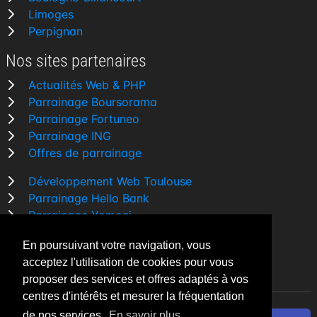
Limoges
Perpignan
Nos sites partenaires
Actualités Web & PHP
Parrainage Boursorama
Parrainage Fortuneo
Parrainage ING
Offres de parrainage
Développement Web Toulouse
Parrainage Hello Bank
Parrainage Yomoni
Parrainage BforBank
En poursuivant votre navigation, vous
Comparatif banque
acceptez l'utilisation de cookies pour vous
proposer des services et offres adaptés à vos
centres d'intérêts et mesurer la fréquentation
de nos services.
En savoir plus