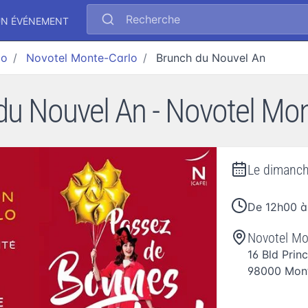
Recherche
UN ÉVÉNEMENT
lo
Novotel Monte-Carlo
Brunch du Nouvel An
du Nouvel An - Novotel Mon
Le
dimanch
De 12h00 à
Novotel Mo
16 Bld Prin
98000
Mon