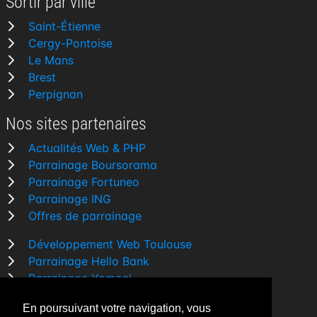
Sortir par ville
Saint-Étienne
Cergy-Pontoise
Le Mans
Brest
Perpignan
Nos sites partenaires
Actualités Web & PHP
Parrainage Boursorama
Parrainage Fortuneo
Parrainage ING
Offres de parrainage
Développement Web Toulouse
Parrainage Hello Bank
Parrainage Yomoni
Parrainage BforBank
En poursuivant votre navigation, vous
Comparatif banque