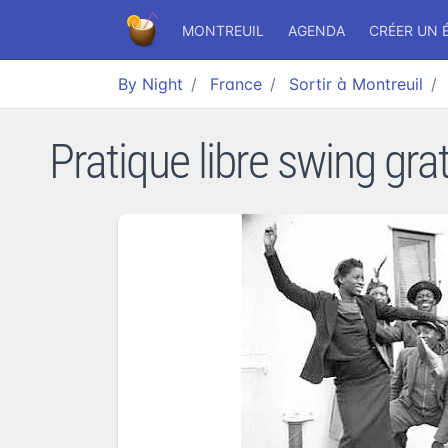
MONTREUIL
AGENDA
CRÉER UN 
By Night
France
Sortir à Montreuil
Pratique libre swing gra