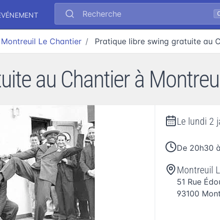
Recherche
ÉVÉNEMENT
Montreuil Le Chantier
Pratique libre swing gratuite au 
tuite au Chantier à Montreui
Le
lundi 2 
De 20h30 
Montreuil L
51 Rue Édou
93100
Mont