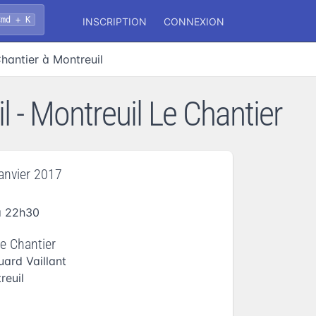
Cmd + K
INSCRIPTION
CONNEXION
Chantier à Montreuil
l - Montreuil Le Chantier
janvier 2017
à 22h30
e Chantier
ard Vaillant
reuil