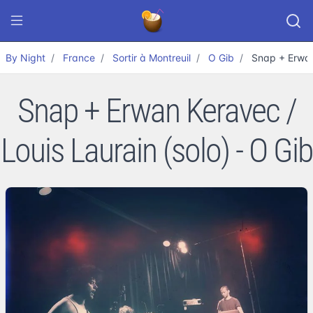
By Night
France
Sortir à Montreuil
O Gib
Snap + Erwan
Snap + Erwan Keravec /
Louis Laurain (solo) - O Gib