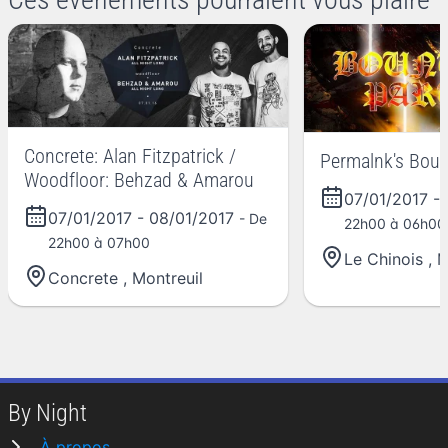
Concrete: Alan Fitzpatrick /
Permalnk's Bount
Woodfloor: Behzad & Amarou
07/01/2017
-
07/01/2017
-
08/01/2017
- De
22h00 à 06h00
22h00 à 07h00
Le Chinois
,
M
Concrete
,
Montreuil
By Night
À propos