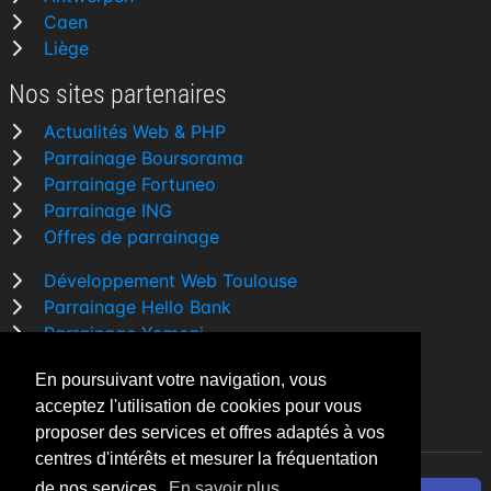
Caen
Liège
Nos sites partenaires
Actualités Web & PHP
Parrainage Boursorama
Parrainage Fortuneo
Parrainage ING
Offres de parrainage
Développement Web Toulouse
Parrainage Hello Bank
Parrainage Yomoni
Parrainage BforBank
En poursuivant votre navigation, vous
Comparatif banque
acceptez l'utilisation de cookies pour vous
proposer des services et offres adaptés à vos
centres d'intérêts et mesurer la fréquentation
de nos services.
En savoir plus