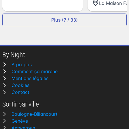
La Maison Fu
Plus (7 / 33)
By Night
À propos
Comment ça marche
Mentions légales
Cookies
Contact
Sortir par ville
Boulogne-Billancourt
Genève
Antwerpen