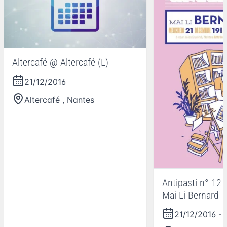
Altercafé @ Altercafé (L)
21/12/2016
Altercafé
,
Nantes
Antipasti n° 12 
Mai Li Bernard
21/12/2016
- 